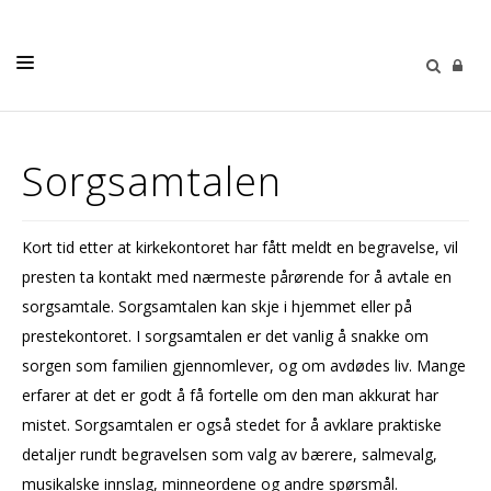
LIVETS GANG
Sorgsamtalen
KIRKENE VÅRE
BARN OG UNGDOM
Kort tid etter at kirkekontoret har fått meldt en begravelse, vil
VOKSNE
presten ta kontakt med nærmeste pårørende for å avtale en
KALENDER
sorgsamtale. Sorgsamtalen kan skje i hjemmet eller på
prestekontoret. I sorgsamtalen er det vanlig å snakke om
KONTAKT
sorgen som familien gjennomlever, og om avdødes liv. Mange
erfarer at det er godt å få fortelle om den man akkurat har
mistet. Sorgsamtalen er også stedet for å avklare praktiske
detaljer rundt begravelsen som valg av bærere, salmevalg,
musikalske innslag, minneordene og andre spørsmål.