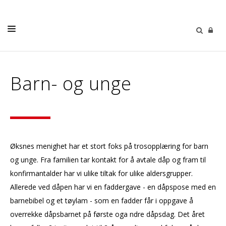
LIVETS GANG
Barn- og unge
KIRKENE VÅRE
BARN OG UNGDOM
VOKSNE
KALENDER
Øksnes menighet har et stort foks på trosopplæring for barn
og unge. Fra familien tar kontakt for å avtale dåp og fram til
KONTAKT
konfirmantalder har vi ulike tiltak for ulike aldersgrupper.
Allerede ved dåpen har vi en faddergave - en dåpspose med en
barnebibel og et tøylam - som en fadder får i oppgave å
overrekke dåpsbarnet på første oga ndre dåpsdag. Det året