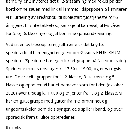
barne fyller 2 inviteres det til 2-årssamling med fokus på den
bortkomne sauen med link til lammet i dåpsposen. Så inviterer
vi til utdeling av fireårsbok, til skolestartgudstjeneste for 6-
åringene, til vintertakkefest, kanskje til karneval, til lys våken
for 5. og 6. klassinger og til konfirmasjonsundervisning.
Ved siden av trosopplæringstiltakene er det knyttet
speiderarbeid til menigheten gjennom Øksnes KFUK-KFUM
speidere. (Speiderne har egen lukket gruppe på
facebookside
.)
Speiderne møtes onsdager kl. 17.30 til 19.00, og er vanligvis
ute. De er delt i grupper for 1.-2. klasse, 3.-4. klasse og 5.
klasse og oppover. Vi har et barnekor som for tiden (oktober
2020) øver tirsdag kl. 17.00 og er jenter fra 1. og 2. klasse. Vi
har en guttegruppe med gutter fra mellomtrinnet og
ungdomsskolen som dels synger, dels spiller i band, og øver
sporadisk fram til ulike opptredener.
Barnekor